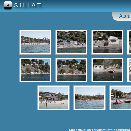
S.I.L.I.A.T.
Accue
[
Site officiel du Syndicat Intercommunal 